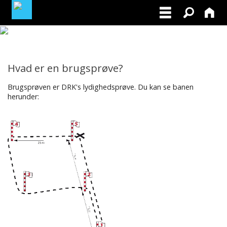
BLIV MEDLEM AF DRK
Hvad er en brugsprøve?
MINE TILMELDINGER
Brugsprøven er DRK's lydighedsprøve. Du kan se banen
herunder:
FACEBOOK